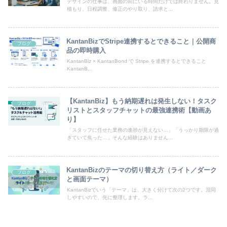
デザインの仕事は、画面の前にいる時間だけでは終わりません。見
積もり、日程調整、修正のやり取り、請求と...
KantanBizでStripe連携するとできること｜公開商
ブログ
品の即時購入
KantanBiz × KantanBond で Stripe を連携するとできること
KantanB...
【KantanBiz】もう納期遅れは発生しない！タスク
ブログ
リストとスタッフチャットの最強連携術【動画あ
り】
「スタッフに任せた業務の進捗が見えない…」「うっかり期限が過
ぎていて焦った…」そんな経験はありません...
KantanBizのテーマの切り替え方（ライト／ダーク
ブログ
と画面テーマ）
KantanBizでいう「テーマ」は、大きく分けて次の2つです。混同
しやすいので、先に整理します。ラ...