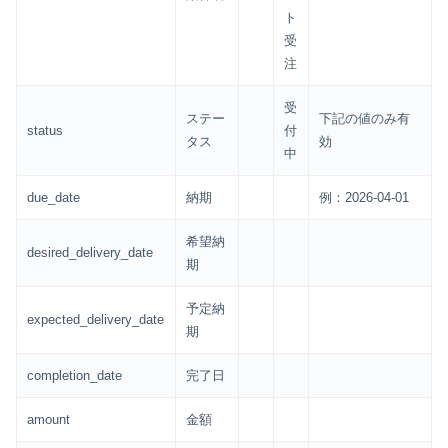
ト
受
注
受
ステー
下記の値のみ有
status
付
タス
効
中
due_date
納期
例：2026-04-01
希望納
desired_delivery_date
期
予定納
expected_delivery_date
期
completion_date
完了日
amount
金額