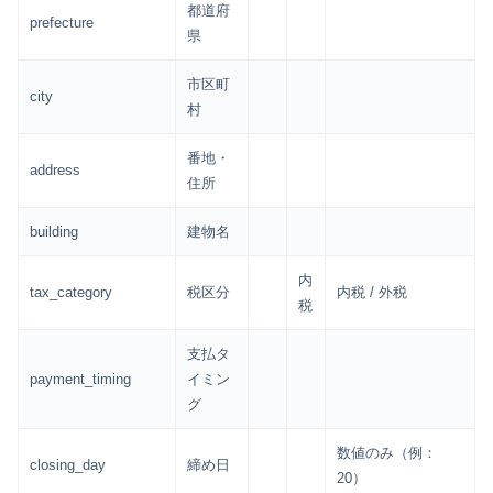
都道府
prefecture
県
市区町
city
村
番地・
address
住所
building
建物名
内
tax_category
税区分
内税 / 外税
税
支払タ
payment_timing
イミン
グ
数値のみ（例：
closing_day
締め日
20）