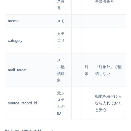
ス番
事業者番号
号
memo
メモ
カテ
category
ゴリ
ー
メー
ル配
対
「対象外」で配
mail_target
信対
象
信しない
象
元シ
職能を紐付ける
ステ
source_record_id
なら入れておく
ムの
と安心
ID