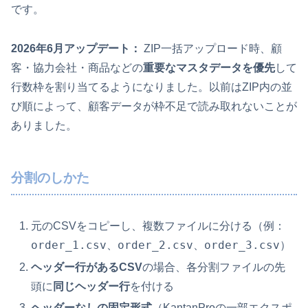
です。
2026年6月アップデート：
ZIP一括アップロード時、顧
客・協力会社・商品などの
重要なマスタデータを優先
して
行数枠を割り当てるようになりました。以前はZIP内の並
び順によって、顧客データが枠不足で読み取れないことが
ありました。
分割のしかた
元のCSVをコピーし、複数ファイルに分ける（例：
order_1.csv
order_2.csv
order_3.csv
、
、
）
ヘッダー行があるCSV
の場合、各分割ファイルの先
頭に
同じヘッダー行
を付ける
ヘッダーなしの固定形式
（KantanProの一部エクスポ