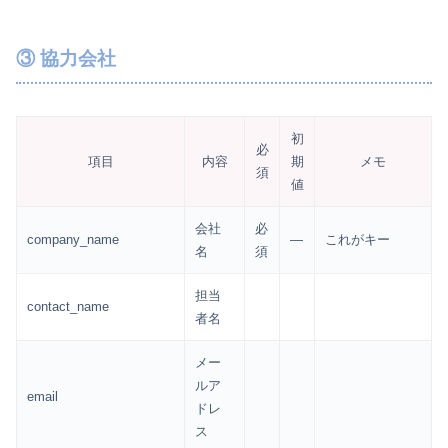
③ 協力会社
初
必
項目
内容
期
メモ
須
値
会社
必
company_name
—
これがキー
名
須
担当
contact_name
者名
メー
ルア
email
ドレ
ス