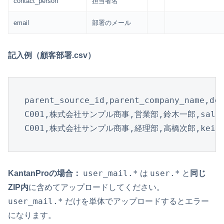
contact_person
担当者名
email
部署のメール
記入例（顧客部署.csv）
parent_source_id,parent_company_name,dep
C001,株式会社サンプル商事,営業部,鈴木一郎,sales@e
C001,株式会社サンプル商事,経理部,高橋次郎,keiri@e
user_mail.*
user.*
KantanProの場合：
は
と
同じ
ZIP内
に含めてアップロードしてください。
user_mail.*
だけを単体でアップロードするとエラー
になります。