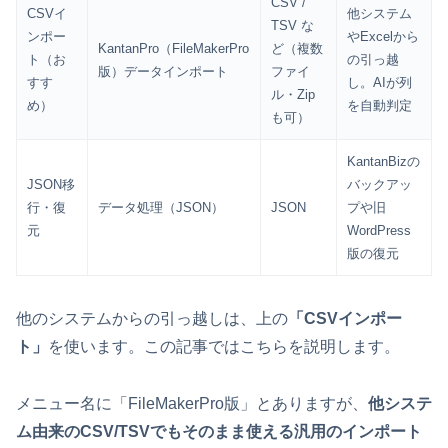
CSV /
CSVイ
他システム
TSV な
ンポー
やExcelから
KantanPro（FileMakerPro
ど（複数
ト（お
の引っ越
版）データインポート
ファイ
すす
し。AIが列
ル・Zip
め）
を自動判定
も可）
KantanBizの
JSON移
バックアッ
行・復
データ処理（JSON）
JSON
プや旧
元
WordPress
版の復元
他のシステムからの引っ越しは、上の
「CSVインポー
ト」
を使います。この記事ではこちらを説明します。
メニュー名に「FileMakerPro版」とありますが、
他システ
ム由来のCSV/TSVでもそのまま使える汎用のインポート