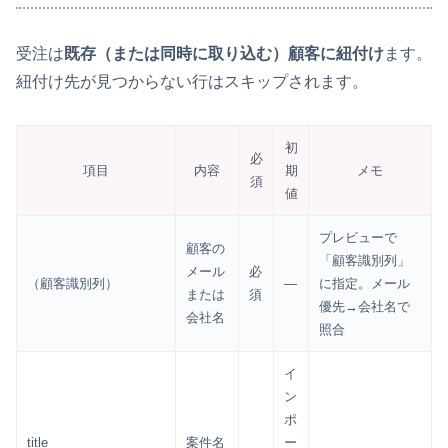
受注は
既存（または同時に取り込む）顧客に紐付け
ます。
紐付け先が見つからない行はスキップされます。
初
必
項目
内容
期
メモ
須
値
プレビューで
顧客の
「顧客識別列」
メール
必
（顧客識別列）
—
に指定。メール
または
須
優先→会社名で
会社名
照合
イ
ン
ポ
title
案件名
ー