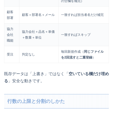
の空欄を補完）
顧客
顧客＋部署名＋メール
一致すれば担当者名だけ補完
部署
協力
協力会社＋品名＋単価
会社
一致すればスキップ
＋数量＋単位
職能
毎回新規作成（
同じファイル
受注
判定なし
を2回流すと二重登録
）
既存データは「上書き」ではなく「
空いている欄だけ埋め
る
」安全な動きです。
行数の上限と分割のしかた