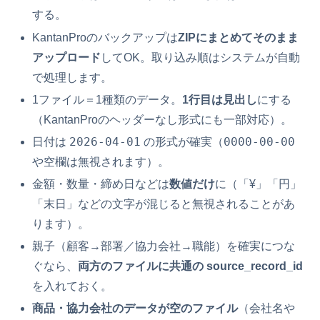
する。
KantanProのバックアップは
ZIPにまとめてそのまま
アップロード
してOK。取り込み順はシステムが自動
で処理します。
1ファイル＝1種類のデータ。
1行目は見出し
にする
（KantanProのヘッダーなし形式にも一部対応）。
2026-04-01
0000-00-00
日付は
の形式が確実（
や空欄は無視されます）。
金額・数量・締め日などは
数値だけ
に（「¥」「円」
「末日」などの文字が混じると無視されることがあ
ります）。
親子（顧客→部署／協力会社→職能）を確実につな
ぐなら、
両方のファイルに共通の source_record_id
を入れておく。
商品・協力会社のデータが空のファイル
（会社名や