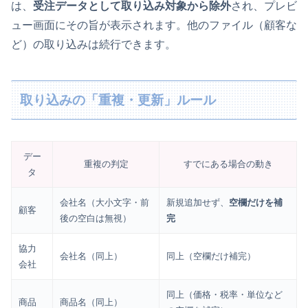
は、
受注データとして取り込み対象から除外
され、プレビ
ュー画面にその旨が表示されます。他のファイル（顧客な
ど）の取り込みは続行できます。
取り込みの「重複・更新」ルール
デー
重複の判定
すでにある場合の動き
タ
会社名（大小文字・前
新規追加せず、
空欄だけを補
顧客
後の空白は無視）
完
協力
会社名（同上）
同上（空欄だけ補完）
会社
同上（価格・税率・単位など
商品
商品名（同上）