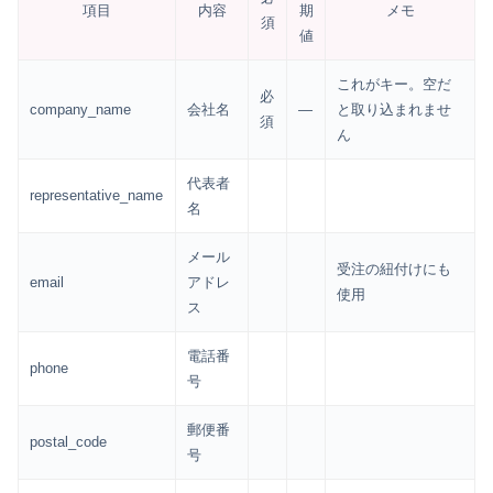
項目
内容
期
メモ
須
値
これがキー。空だ
必
company_name
会社名
—
と取り込まれませ
須
ん
代表者
representative_name
名
メール
受注の紐付けにも
email
アドレ
使用
ス
電話番
phone
号
郵便番
postal_code
号