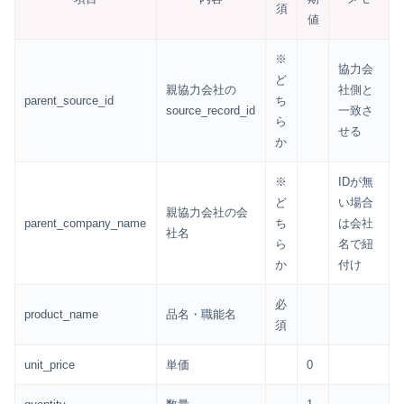
須
値
※
協力会
ど
親協力会社の
社側と
parent_source_id
ち
source_record_id
一致さ
ら
せる
か
※
IDが無
ど
い場合
親協力会社の会
parent_company_name
ち
は会社
社名
ら
名で紐
か
付け
必
product_name
品名・職能名
須
unit_price
単価
0