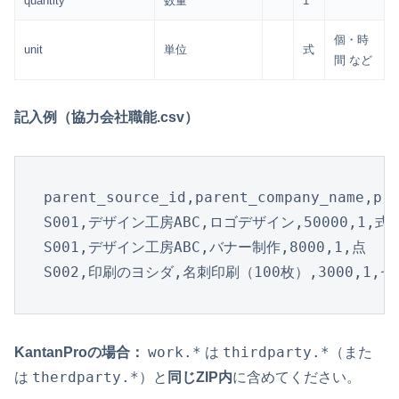
quantity
数量
1
個・時
unit
単位
式
間 など
記入例（協力会社職能.csv）
parent_source_id,parent_company_name,pro
S001,デザイン工房ABC,ロゴデザイン,50000,1,式

S001,デザイン工房ABC,バナー制作,8000,1,点

S002,印刷のヨシダ,名刺印刷（100枚）,3000,1,
work.*
thirdparty.*
KantanProの場合：
は
（また
therdparty.*
は
）と
同じZIP内
に含めてください。