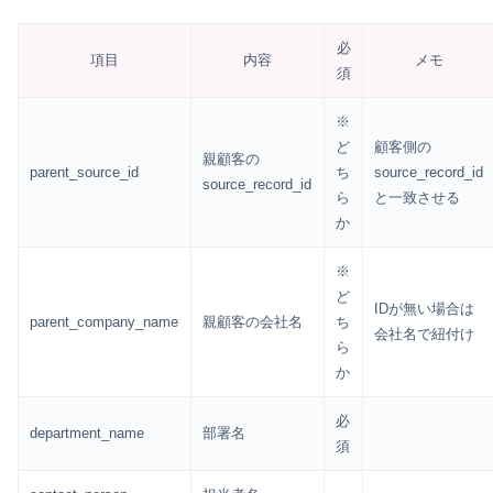
必
項目
内容
メモ
須
※
ど
顧客側の
親顧客の
parent_source_id
ち
source_record_id
source_record_id
ら
と一致させる
か
※
ど
IDが無い場合は
parent_company_name
親顧客の会社名
ち
会社名で紐付け
ら
か
必
department_name
部署名
須