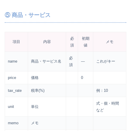
⑤ 商品・サービス
必
初期
項目
内容
メモ
須
値
必
name
商品・サービス名
—
これがキー
須
price
価格
0
tax_rate
税率(%)
例：10
式・個・時間
unit
単位
など
memo
メモ