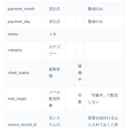
payment_month
支払月
数値のみ
payment_day
支払日
数値のみ
memo
メモ
カテゴ
category
リー
稼
顧客状
client_status
働
態
中
メール
対
「対象外」で配信
mail_target
配信対
象
しない
象
元シス
部署を紐付けるな
source_record_id
テムの
ら入れておくと安