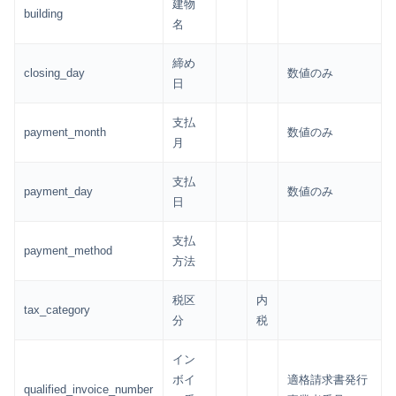
建物
building
名
締め
closing_day
数値のみ
日
支払
payment_month
数値のみ
月
支払
payment_day
数値のみ
日
支払
payment_method
方法
税区
内
tax_category
分
税
イン
ボイ
適格請求書発行
qualified_invoice_number