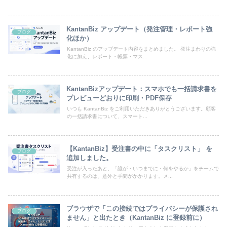
KantanBiz アップデート（発注管理・レポート強
ブログ
化ほか）
KantanBiz のアップデート内容をまとめました。 発注まわりの強
化に加え、レポート・帳票・マス...
KantanBizアップデート：スマホでも一括請求書を
ブログ
プレビューどおりに印刷・PDF保存
いつも KantanBiz をご利用いただきありがとうございます。顧客
の一括請求書について、スマート...
【KantanBiz】受注書の中に「タスクリスト」 を
ブログ
追加しました。
受注が入ったあと、「誰が・いつまでに・何をやるか」をチームで
共有するのは、意外と手間がかかります。メ...
ブラウザで「この接続ではプライバシーが保護され
ブログ
ません」と出たとき（KantanBiz に登録前に）