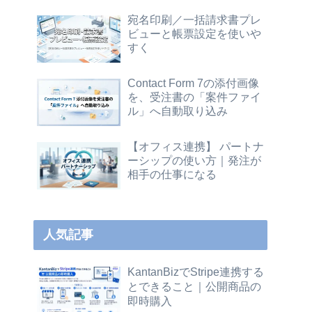
宛名印刷／一括請求書プレ
ビューと帳票設定を使いや
すく
Contact Form 7の添付画像
を、受注書の「案件ファイ
ル」へ自動取り込み
【オフィス連携】 パートナ
ーシップの使い方｜発注が
相手の仕事になる
人気記事
KantanBizでStripe連携する
とできること｜公開商品の
即時購入