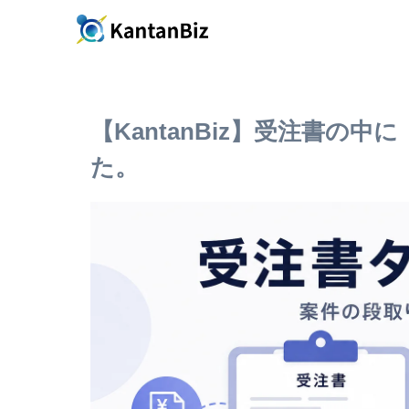
【KantanBiz】受注書の
た。