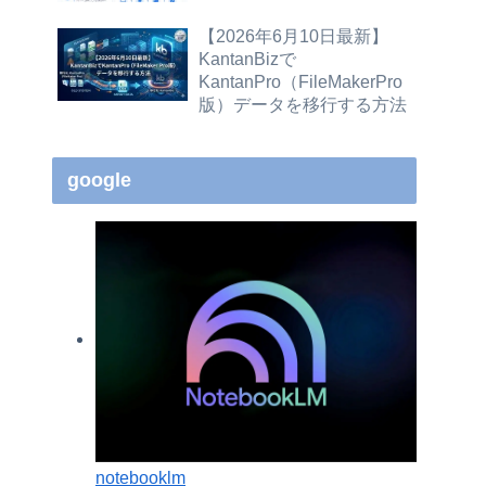
【2026年6月10日最新】
KantanBizで
KantanPro（FileMakerPro
版）データを移行する方法
google
notebooklm