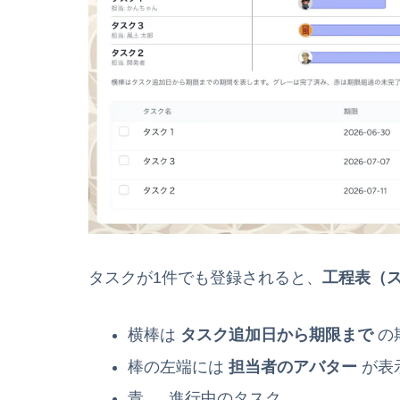
タスクが1件でも登録されると、
工程表（
横棒は
タスク追加日から期限まで
の
棒の左端には
担当者のアバター
が表
青 … 進行中のタスク