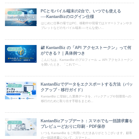
PCとモバイル端末の2台で、いつでも使える
ブログ
──KantanBizのログイン仕様
はじめに仕事の場ではPC、移動中や現場ではスマートフォンやタ
ブレットなどのモバイル端末──そんな使い...
🔐 KantanBiz の「API アクセストークン」って何
ブログ
ができる？｜具体例つき
こんにちは。KantanBiz のプロフィール → API アクセストークン
を開いたとき、「これで一...
KantanBizでデータをエクスポートする方法（バッ
ブログ
クアップ・移行ガイド）
KantanBiz に登録した業務データを、バックアップや別環境への
移行のために取り出す手順をまとめ...
KantanBizアップデート：スマホでも一括請求書を
ブログ
プレビューどおりに印刷・PDF保存
いつも KantanBiz をご利用いただきありがとうございます。顧客
の一括請求書について、スマート...