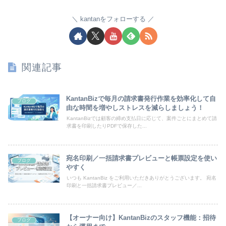
kantanをフォローする
関連記事
KantanBizで毎月の請求書発行作業を効率化して自
ブログ
由な時間を増やしストレスを減らしましょう！
KantanBizでは顧客の締め支払日に応じて、案件ごとにまとめて請
求書を印刷したりPDFで保存した...
宛名印刷／一括請求書プレビューと帳票設定を使い
ブログ
やすく
いつも KantanBiz をご利用いただきありがとうございます。 宛名
印刷と一括請求書プレビュー／...
【オーナー向け】KantanBizのスタッフ機能：招待
ブログ