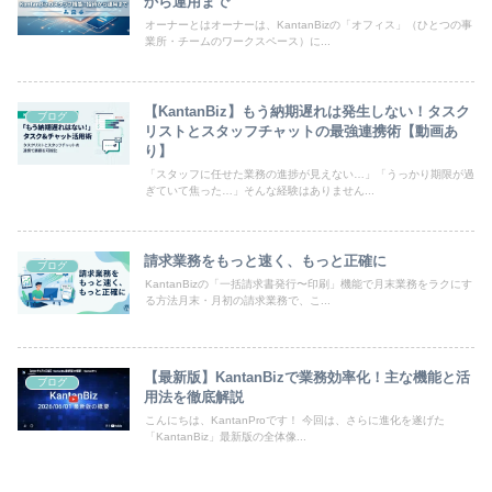
から運用まで
オーナーとはオーナーは、KantanBizの「オフィス」（ひとつの事
業所・チームのワークスペース）に...
【KantanBiz】もう納期遅れは発生しない！タスク
ブログ
リストとスタッフチャットの最強連携術【動画あ
り】
「スタッフに任せた業務の進捗が見えない…」「うっかり期限が過
ぎていて焦った…」そんな経験はありません...
請求業務をもっと速く、もっと正確に
ブログ
KantanBizの「一括請求書発行〜印刷」機能で月末業務をラクにす
る方法月末・月初の請求業務で、こ...
【最新版】KantanBizで業務効率化！主な機能と活
ブログ
用法を徹底解説
こんにちは、KantanProです！ 今回は、さらに進化を遂げた
「KantanBiz」最新版の全体像...