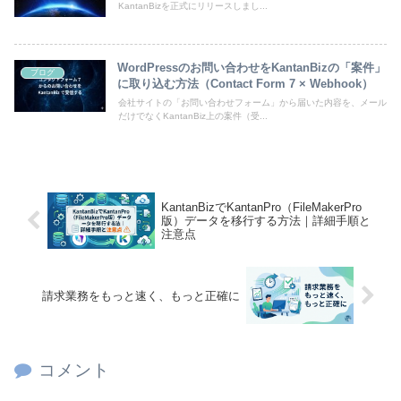
KantanBizを正式にリリースしまし...
WordPressのお問い合わせをKantanBizの「案件」
ブログ
に取り込む方法（Contact Form 7 × Webhook）
会社サイトの「お問い合わせフォーム」から届いた内容を、メール
だけでなくKantanBiz上の案件（受...
KantanBizでKantanPro（FileMakerPro
版）データを移行する方法｜詳細手順と
注意点
請求業務をもっと速く、もっと正確に
コメント