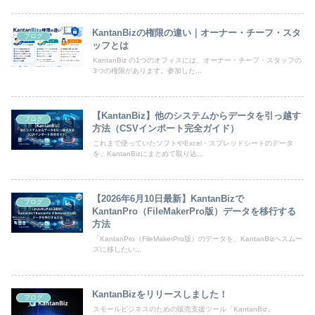
KantanBizの権限の違い｜オーナー・チーフ・スタ
ブログ
ッフとは
KantanBiz の1つのオフィスには、オーナー・チーフ・スタッフの
3つの権限があります。参加した...
【KantanBiz】他のシステムからデータを引っ越す
ブログ
方法（CSVインポート完全ガイド）
これまで使っていたソフトやExcel・スプレッドシートのデータ
を、KantanBizにまとめて取り込...
【2026年6月10日最新】KantanBizで
ブログ
KantanPro（FileMakerPro版）データを移行する
方法
「KantanPro（FileMakerPro版）のデータを、KantanBizへスムー
ズに移したい...
KantanBizをリリースしました！
ブログ
スモールビジネスのための販売支援ツール「KantanBiz」