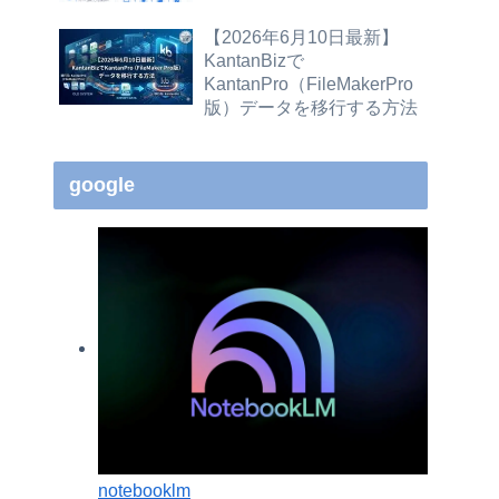
【2026年6月10日最新】
KantanBizで
KantanPro（FileMakerPro
版）データを移行する方法
google
notebooklm