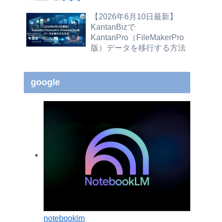
【2026年6月10日最新】
KantanBizで
KantanPro（FileMakerPro
版）データを移行する方法
google
notebooklm