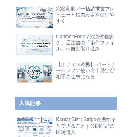
宛名印刷／一括請求書プレ
ビューと帳票設定を使いや
すく
Contact Form 7の添付画像
を、受注書の「案件ファイ
ル」へ自動取り込み
【オフィス連携】 パートナ
ーシップの使い方｜発注が
相手の仕事になる
人気記事
KantanBizでStripe連携する
とできること｜公開商品の
即時購入