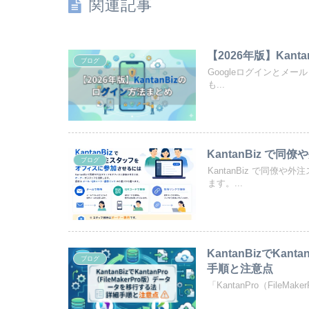
関連記事
【2026年版】Kan
ブログ
Googleログインとメー
も...
KantanBiz 
ブログ
KantanBiz で同
ます。...
KantanBizでKan
ブログ
手順と注意点
「KantanPro（FileM